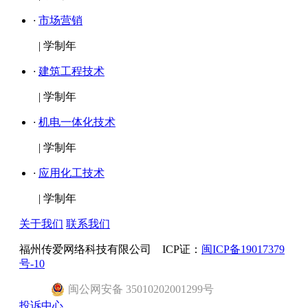
·
市场营销
|
学制年
·
建筑工程技术
|
学制年
·
机电一体化技术
|
学制年
·
应用化工技术
|
学制年
关于我们
联系我们
福州传爱网络科技有限公司 ICP证：
闽ICP备19017379
号-10
闽
公网安备
35010202001299
号
投诉中心