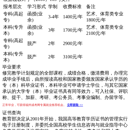
报考层次
学习形式
学制
收费标准
备注
专科(高起
函授(业
艺术、体育类专业
3-4年
1400元/年
专)
余)
1800元/年
本科(专升
函授(业
艺术、体育类专业
3年
1700元/年
本)
余)
2100元/年
专科(高起
脱产
2年
2900元/年
专)
本科(专升
脱产
2年
3100元/年
本)
毕业要求
修完教学计划规定的全部课程，成绩合格，缴清费用，办理完
成毕业手续后，由所报读高校和国家教委颁发国家承认学历的
专（本）科毕业证书，本科毕业可申请学士学位，与其它国家
承认的大学专（本）毕业证书具有同等效力，可入社保、评职
称、提干、加薪、考研、考公务员、考事业编制、办留学等。
正常毕业，可获得福州成考网专属就业推荐机会。
立即获取 >>
证书查询
教育部决定从2001年开始，我国高等教育学历证书的管理实行
电子注册制度，并委托全国高校学生信息咨询与就业指导中心