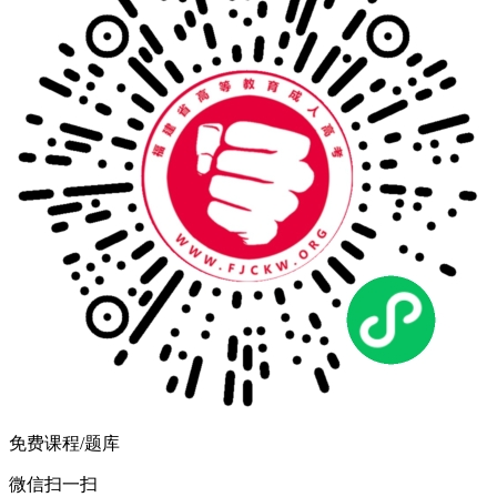
免费课程/题库
微信扫一扫