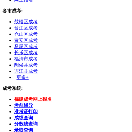
各市成考:
鼓楼区成考
台江区成考
仓山区成考
晋安区成考
马尾区成考
长乐区成考
福清市成考
闽侯县成考
连江县成考
更多+
成考系统:
福建成考网上报名
考前辅导
准考证打印
成绩查询
分数线查询
录取查询