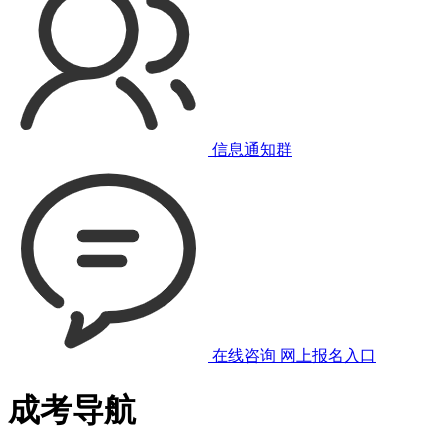
信息通知群
在线咨询
网上报名入口
成考导航