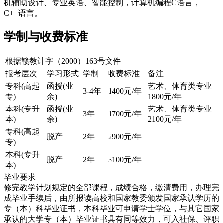
机辅助设计、专业英语、智能控制，计算机编程C语言，
C++语言。
学制与收费标准
根据赣教计字（2000）163号文件
报考层次
学习形式
学制
收费标准
备注
专科(高起
函授(业
艺术、体育类专业
3-4年
1400元/年
专)
余)
1800元/年
本科(专升
函授(业
艺术、体育类专业
3年
1700元/年
本)
余)
2100元/年
专科(高起
脱产
2年
2900元/年
专)
本科(专升
脱产
2年
3100元/年
本)
毕业要求
修完教学计划规定的全部课程，成绩合格，缴清费用，办理完
成毕业手续后，由所报读高校和国家教委颁发国家承认学历的
专（本）科毕业证书，本科毕业可申请学士学位，与其它国家
承认的大学专（本）毕业证书具有同等效力，可入社保、评职