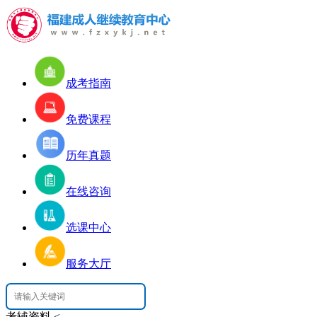
成考指南
免费课程
历年真题
在线咨询
选课中心
服务大厅
考辅资料
<