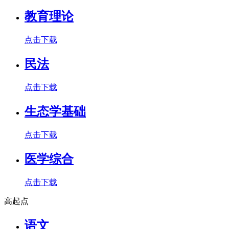
教育理论
点击下载
民法
点击下载
生态学基础
点击下载
医学综合
点击下载
高起点
语文