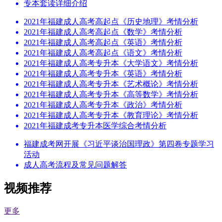
专本套读详细介绍
2021年福建成人高考高起点《历史地理》考情分析
2021年福建成人高考高起点《数学》考情分析
2021年福建成人高考高起点《英语》考情分析
2021年福建成人高考高起点《语文》考情分析
2021年福建成人高考专升本《大学语文》考情分析
2021年福建成人高考专升本《英语》考情分析
2021年福建成人高考专升本《艺术概论》考情分析
2021年福建成人高考专升本《高等数学》考情分析
2021年福建成人高考专升本《政治》考情分析
2021年福建成人高考专升本《教育理论》考情分析
2021年福建成考专升本医学综合考情分析
福建成考网开展《习近平谈治国理政》第四卷专题学习
活动
成人高考流程及常见问题解答
视频推荐
更多