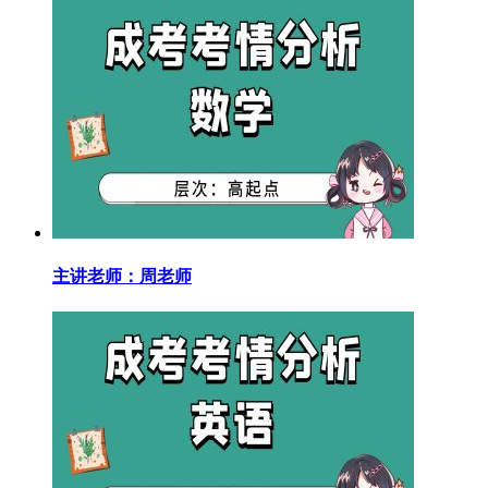
主讲老师：周老师