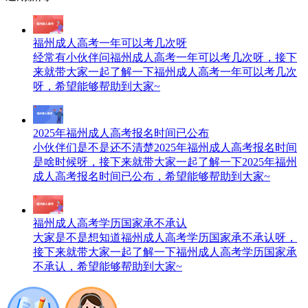
福州成人高考一年可以考几次呀
经常有小伙伴问福州成人高考一年可以考几次呀，接下
来就带大家一起了解一下福州成人高考一年可以考几次
呀，希望能够帮助到大家~
2025年福州成人高考报名时间已公布
小伙伴们是不是还不清楚2025年福州成人高考报名时间
是啥时候呀，接下来就带大家一起了解一下2025年福州
成人高考报名时间已公布，希望能够帮助到大家~
福州成人高考学历国家承不承认
大家是不是想知道福州成人高考学历国家承不承认呀，
接下来就带大家一起了解一下福州成人高考学历国家承
不承认，希望能够帮助到大家~