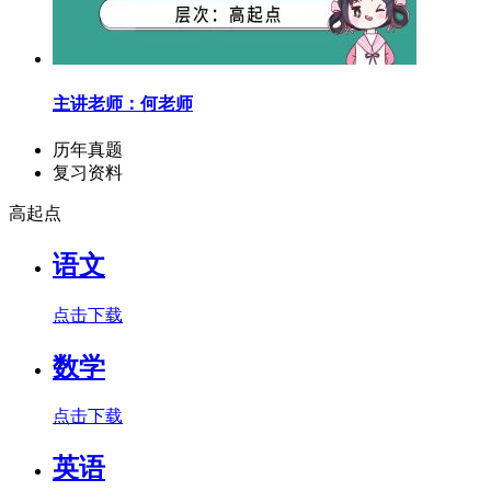
主讲老师：何老师
历年真题
复习资料
高起点
语文
点击下载
数学
点击下载
英语