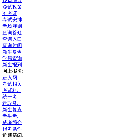
现场确认
免试政策
准考证
考试安排
考场规则
查询答疑
查询入口
查询时间
新生复查
学籍查询
新生报到
网上报名:
进入网...
考试相关
考试科...
统一考...
录取及...
新生复查
考生考...
成考简介
报考条件
近期新闻: