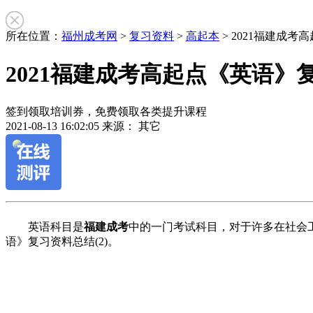
所在位置：
福州成考网
>
复习资料
>
高起本
> 2021福建成考
2021福建成考高起点《英语》复
签到领取培训券，免费领取各类提升课程
2021-08-13 16:02:05
来源： 其它
作
英语科目是
福建成考
中的一门考试科目，对于许多在社会
者：
语》复习资料总结(2)。
魏
老
师