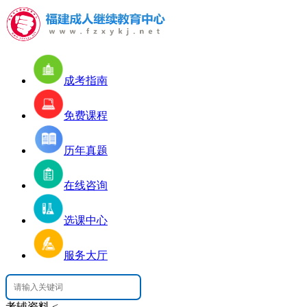
成考指南
免费课程
历年真题
在线咨询
选课中心
服务大厅
考辅资料
<