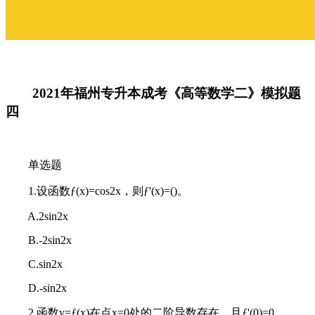
2021年福州专升本成考《高等数学二》模拟题
四
单选题
1.设函数ƒ(x)=cos2x，则ƒ'(x)=()。
A.2sin2x
B.-2sin2x
C.sin2x
D.-sin2x
2.函数y=ƒ(x)在点x=0处的二阶导数存在，且ƒ'(0)=0，