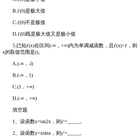
B.ƒ(0)是极大值
C.ƒ(0)不是极值
D.ƒ(0)既是极大值又是极小值
5.已知ƒ(x)在区间(-∞，+∞)内为单调减函数，且ƒ(x)>ƒ，则
x的取值范围是()。
A.(-∞，-l)
B.(-∞，1)
C.(1，+∞)
D.(-∞，+∞)
填空题
1、设函数y=sin2x，则y'=_____。
2、设函数y=xsinx，则y'=_____。