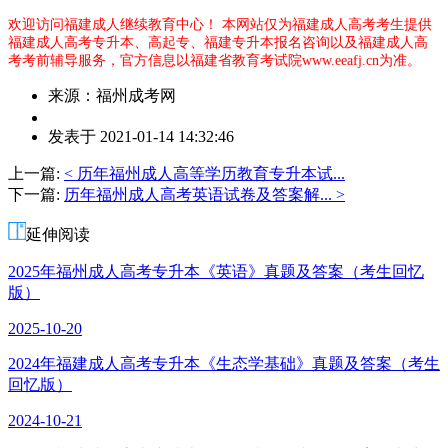
欢迎访问福建成人继续教育中心！
本网站仅为福建成人高考考生提供
福建成人高考专升本、高起专、福建专升本报名咨询以及福建成人高
考考前辅导服务，官方信息以福建省教育考试院www.eeafj.cn为准。
来源：福州成考网
作
发表于 2021-01-14 14:32:46
者：
何
上一篇:
< 历年福州成人高等学历教育专升本试...
老
下一篇:
历年福州成人高考英语试卷及答案解... >
师
延伸阅读
2025年福州成人高考专升本《英语》真题及答案（考生回忆
版）
2025-10-20
2024年福建成人高考专升本《生态学基础》真题及答案（考生
回忆版）
2024-10-21