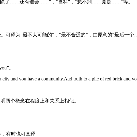
“除了……还有谁会……”，“岂料”，“想不到……竟是……”等。
用于否定性推论。可译为“最不大可能的”，“最不合适的”，由原意的“最后
you”。
ty and you have a community.Aad truth to a pile of red brick and yo
。此结构表明两个概念在程度上和关系上相似。
等，有时也可直译。