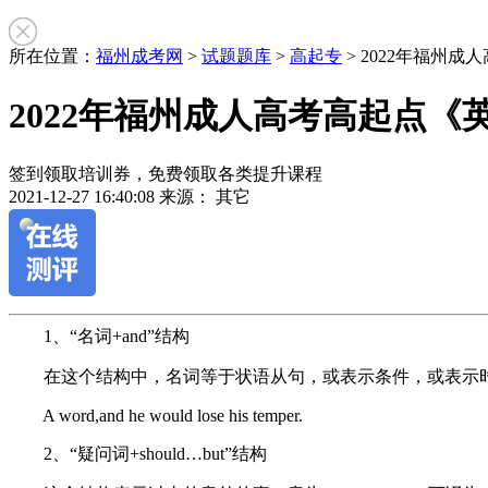
所在位置：
福州成考网
>
试题题库
>
高起专
> 2022年福州
2022年福州成人高考高起点《
签到领取培训券，免费领取各类提升课程
2021-12-27 16:40:08
来源： 其它
作
1、“名词+and”结构
者：
在这个结构中，名词等于状语从句，或表示条件，或表示
杨
老
A word,and he would lose his temper.
师
2、“疑问词+should…but”结构