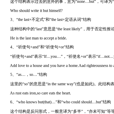
这个结构表示过去的意外的事，意为“none…but”，可译为
Who should write it but himself?
3、“the last+不定式”和“the last+定语从词”结构
这种结构中的“last”意思是“the least likely”，
He is the last man to accept a bride.
4、“祈使句+and”和“祈使句+or”结构
“祈使句+and”表示“If…you…”，“祈使名+or”表示“if…not…
Add love to a house and you have a home.Aad righteousness to a ci
5、“as…，so…”结构
这里的“so”的意思是“in the same way”(也是如此)
As rust eats iron,so care eats the heart.
6、“who knows but(that)…”和“who could should…but”结构
这个结构是反问形式，一般意译为“多半”，“亦未可知”等