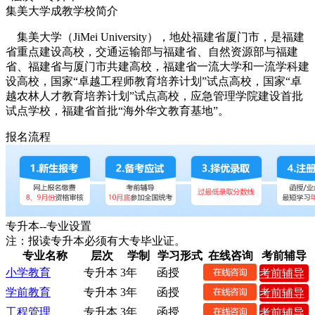
集美大学成教学校简介
集美大学（JiMei University），地处福建省厦门市，是福建
省重点建设高校，交通运输部与福建省、自然资源部与福建
省、福建省与厦门市共建高校，福建省一流大学和一流学科建
设高校，国家“卓越工程师教育培养计划”试点高校，国家“卓
越农林人才教育培养计划”试点高校，应急管理学院建设首批
试点学校，福建省首批“海外华文教育基地”。
报名流程
专升本--专业设置
注：报读专升本必须有大专毕业证。
专业名称
层次
学制
学习形式
在线咨询
考前辅导
小学教育
专升本
3年
函授
考前辅导
学前教育
专升本
3年
函授
考前辅导
工程管理
专升本
3年
函授
考前辅导