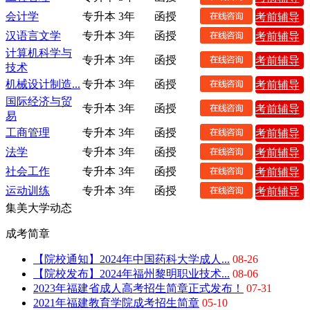
会计学
专升本
3年
函授
考前辅导
汉语言文学
专升本
3年
函授
考前辅导
计算机科学与
专升本
3年
函授
考前辅导
技术
机械设计制造...
专升本
3年
函授
考前辅导
国际经济与贸
专升本
3年
函授
考前辅导
易
工商管理
专升本
3年
函授
考前辅导
法学
专升本
3年
函授
考前辅导
社会工作
专升本
3年
函授
考前辅导
运动训练
专升本
3年
函授
考前辅导
集美大学动态
成考简章
【院校通知】2024年中国药科大学成人...
08-26
【院校发布】2024年福州黎明职业技术...
08-06
2023年福建省成人高考招生简章正式发布！
07-31
2021年福建教育学院成考招生简章
05-10