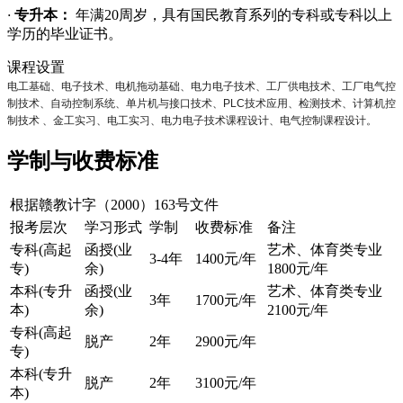
·
专升本：
年满20周岁，具有国民教育系列的专科或专科以上
学历的毕业证书。
课程设置
电工基础、电子技术、电机拖动基础、电力电子技术、工厂供电技术、工厂电气控
制技术、自动控制系统、单片机与接口技术、PLC技术应用、检测技术、计算机控
制技术 、金工实习、电工实习、电力电子技术课程设计、电气控制课程设计。
学制与收费标准
根据赣教计字（2000）163号文件
报考层次
学习形式
学制
收费标准
备注
专科(高起
函授(业
艺术、体育类专业
3-4年
1400元/年
专)
余)
1800元/年
本科(专升
函授(业
艺术、体育类专业
3年
1700元/年
本)
余)
2100元/年
专科(高起
脱产
2年
2900元/年
专)
本科(专升
脱产
2年
3100元/年
本)